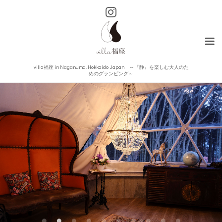
villa福座 in Naganuma, Hokkaido Japan ～『静』を楽しむ大人のた
めのグランピング～