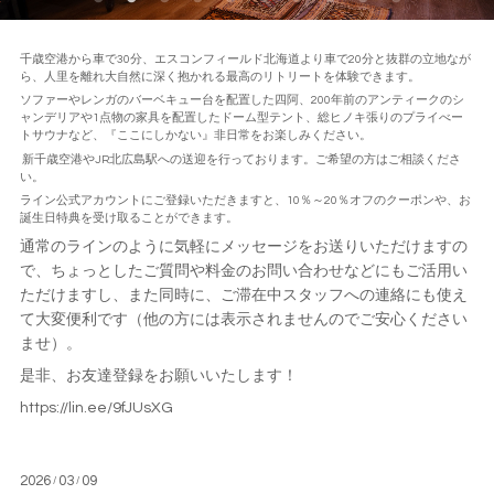
千歳空港から車で30分、エスコンフィールド北海道より車で20分と抜群の立地なが
ら、人里を離れ大自然に深く抱かれる最高のリトリートを体験できます。
ソファーやレンガのバーベキュー台を配置した四阿、200年前のアンティークのシ
ャンデリアや1点物の家具を配置したドーム型テント、総ヒノキ張りのプライべー
トサウナなど、『ここにしかない』非日常をお楽しみください。
新千歳空港やJR北広島駅への送迎を行っております。ご希望の方はご相談くださ
い。
ライン公式アカウントにご登録いただきますと、10％～20％オフのクーポンや、お
誕生日特典を受け取ることができます。
通常のラインのように気軽にメッセージをお送りいただけますの
で、ちょっとしたご質問や料金のお問い合わせなどにもご活用い
ただけますし、また同時に、ご滞在中スタッフへの連絡にも使え
て大変便利です（他の方には表示されませんのでご安心ください
ませ）。
是非、お友達登録をお願いいたします！
https://lin.ee/9fJUsXG
2026
03
09
/
/