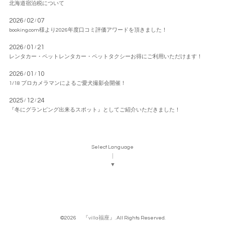
北海道宿泊税について
2026
02
07
/
/
booking.com様より2026年度口コミ評価アワードを頂きました！
2026
01
21
/
/
レンタカー・ペットレンタカー・ペットタクシーお得にご利用いただけます！
2026
01
10
/
/
1/18 プロカメラマンによるご愛犬撮影会開催！
2025
12
24
/
/
『冬にグランピング出来るスポット』としてご紹介いただきました！
Select Language
▼
©2026
『villa福座』
. All Rights Reserved.