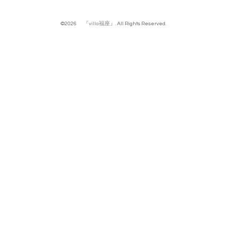
©2026
『villa福座』
. All Rights Reserved.