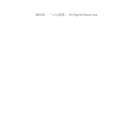
©2026
『villa福座』
. All Rights Reserved.