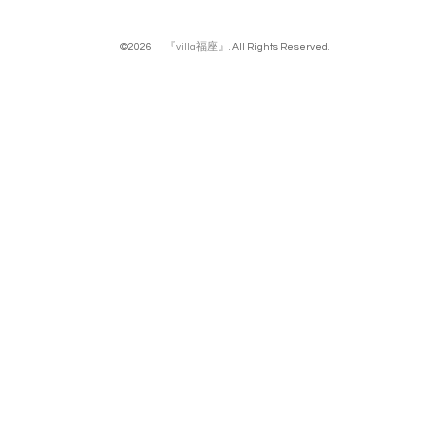
©2026
『villa福座』
. All Rights Reserved.