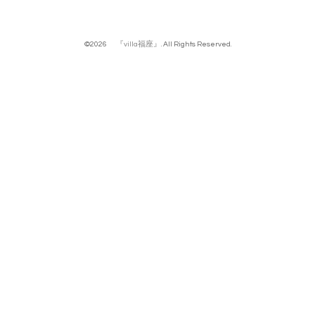
©2026
『villa福座』
. All Rights Reserved.