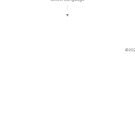
▼
©20