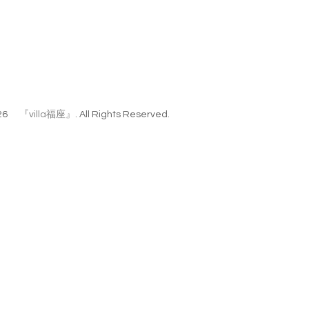
26
『villa福座』
. All Rights Reserved.