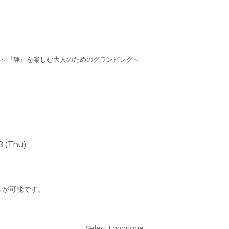
do Japan ～『静』を楽しむ大人のためのグランピング～
 (Thu)
スが可能です。
Select Language