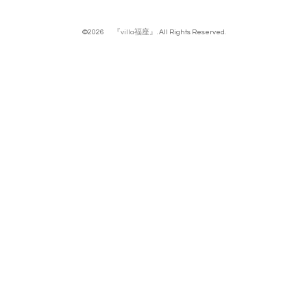
©2026
『villa福座』
. All Rights Reserved.