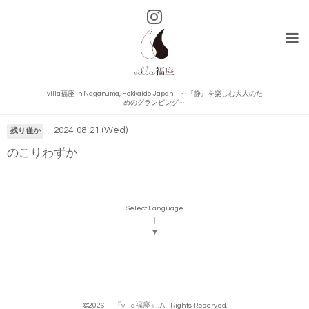
villa福座 in Naganuma, Hokkaido Japan ～『静』を楽しむ大人のた
カレンダー
めのグランピング～
2024-08-21 (Wed)
残り僅か
のこりわずか
Select Language
▼
©2026
『villa福座』
. All Rights Reserved.