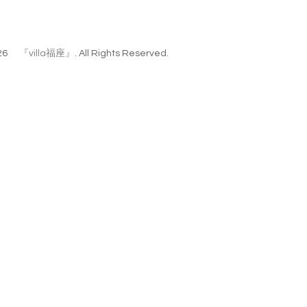
26
『villa福座』
. All Rights Reserved.