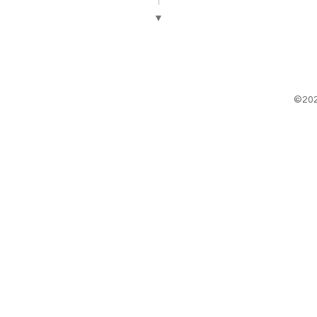
▼
©20