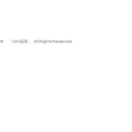
26
『villa福座』
. All Rights Reserved.