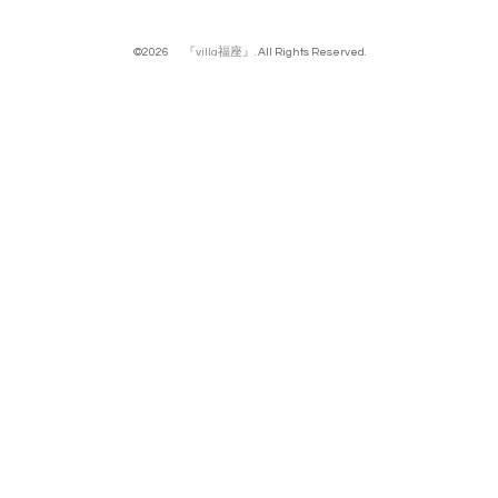
©2026
『villa福座』
. All Rights Reserved.