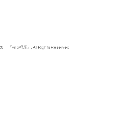
26
『villa福座』
. All Rights Reserved.