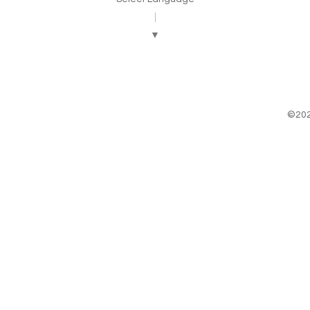
▼
©20