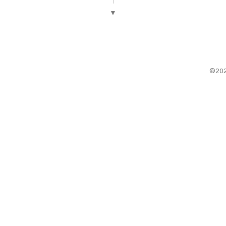
▼
©20