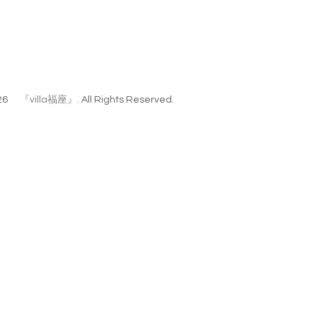
26
『villa福座』
. All Rights Reserved.