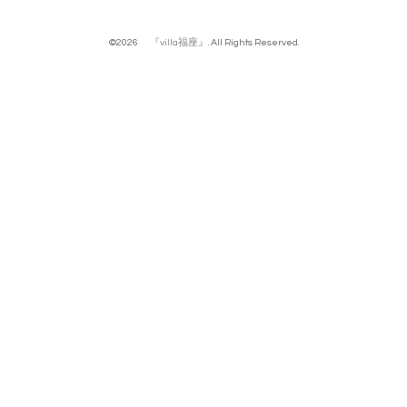
©2026
『villa福座』
. All Rights Reserved.