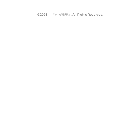
©2026
『villa福座』
. All Rights Reserved.