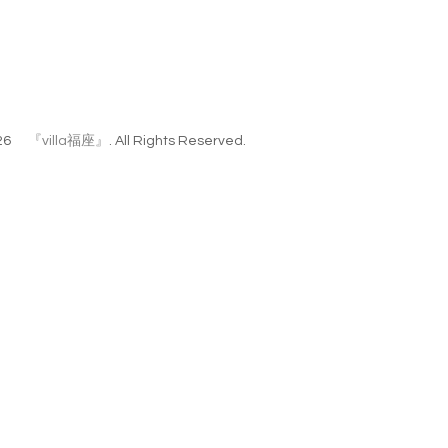
26
『villa福座』
. All Rights Reserved.