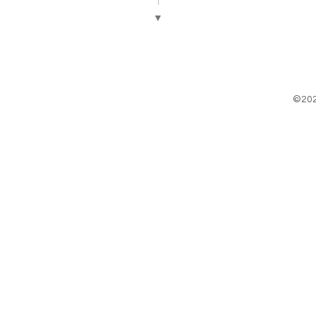
▼
©20