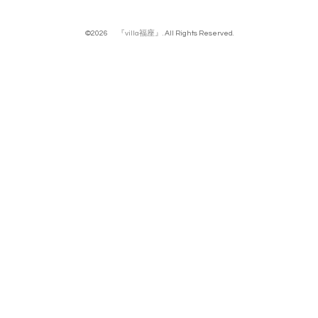
©2026
『villa福座』
. All Rights Reserved.