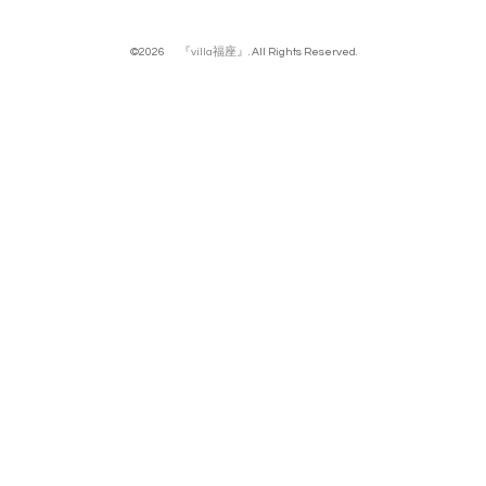
©2026
『villa福座』
. All Rights Reserved.