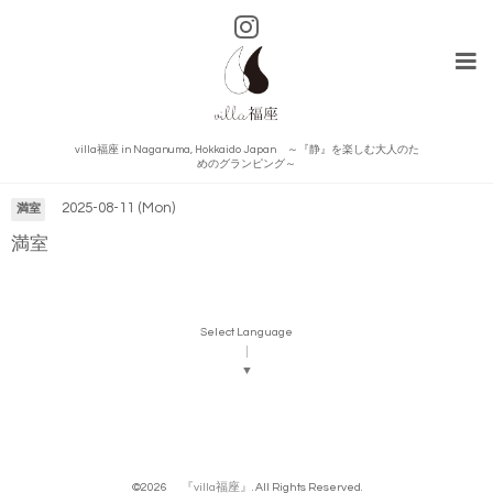
villa福座 in Naganuma, Hokkaido Japan ～『静』を楽しむ大人のた
カレンダー
めのグランピング～
2025-08-11 (Mon)
満室
満室
Select Language
▼
©2026
『villa福座』
. All Rights Reserved.