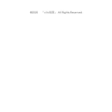
©2026
『villa福座』
. All Rights Reserved.