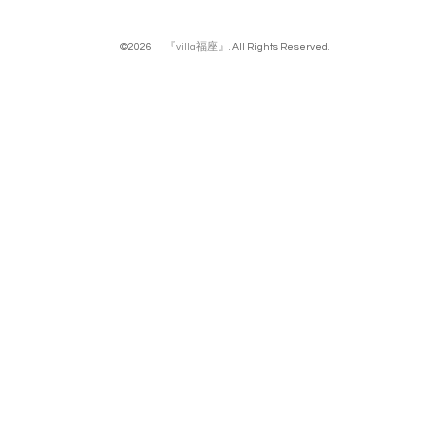
©2026
『villa福座』
. All Rights Reserved.