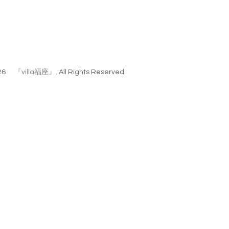
26
『villa福座』
. All Rights Reserved.