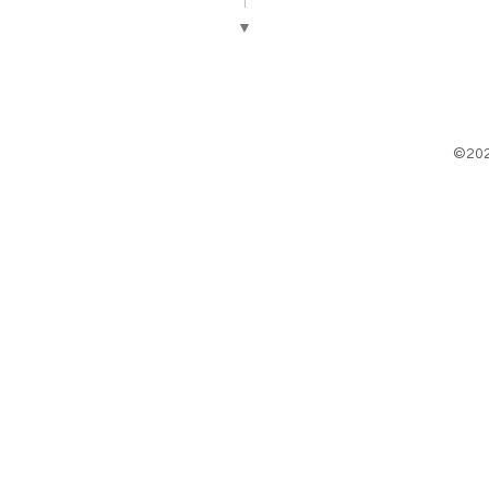
▼
©20