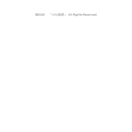
©2026
『villa福座』
. All Rights Reserved.