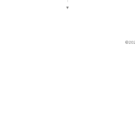
▼
©20