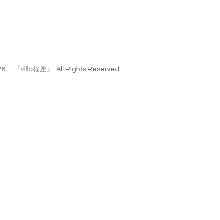
26
『villa福座』
. All Rights Reserved.