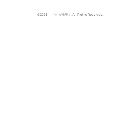
©2026
『villa福座』
. All Rights Reserved.