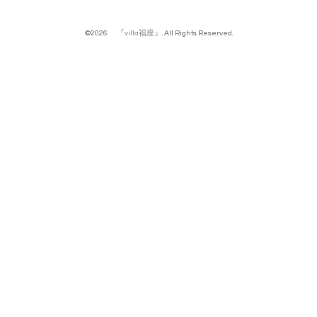
©2026
『villa福座』
. All Rights Reserved.