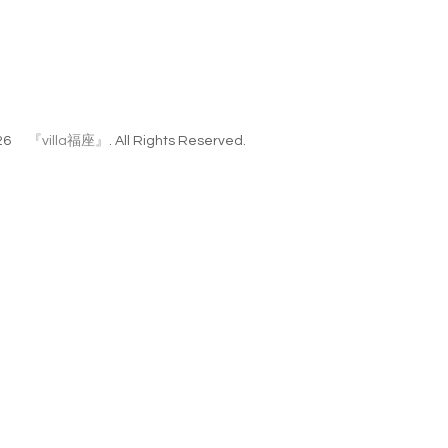
26
『villa福座』
. All Rights Reserved.