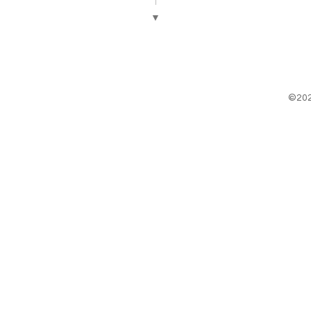
▼
©20