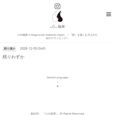
villa福座 in Naganuma, Hokkaido Japan ～『静』を楽しむ大人のた
カレンダー
めのグランピング～
2026-12-05 (Sat)
残り僅か
残りわずか
Select Language
▼
©2026
『villa福座』
. All Rights Reserved.