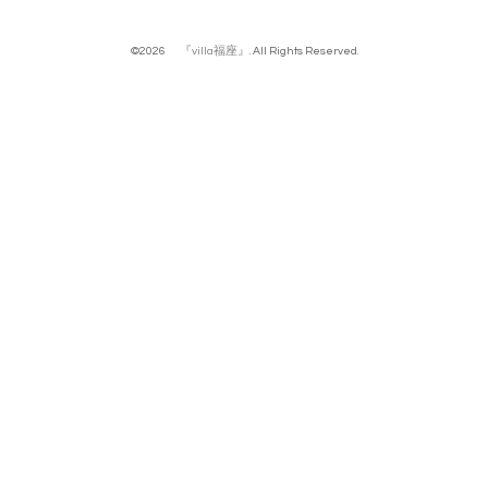
©2026
『villa福座』
. All Rights Reserved.